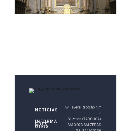
Av. Taveira Rebocho N.º
NOTÍCIAS
17
Salzedas (TAROUCA)
INFORMA
ÇÕES
3610-073 SALZEDAS
ÚTEIS
Tel.: 254670256