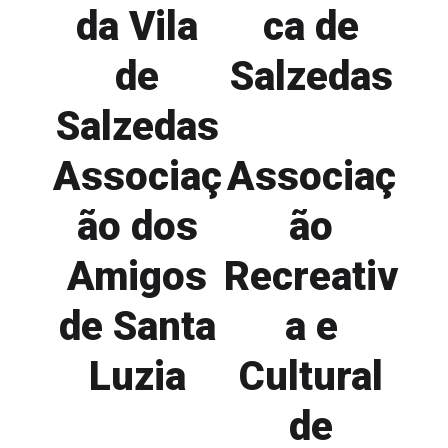
da Vila
ca de
de
Salzedas
Salzedas
Associaç
Associaç
ão dos
ão
Amigos
Recreativ
de Santa
a e
Luzia
Cultural
de