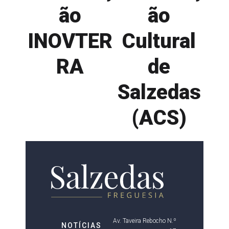
ão
ão
INOVTER
Cultural
RA
de
Salzedas
(ACS)
Av. Taveira Rebocho N.º
NOTÍCIAS