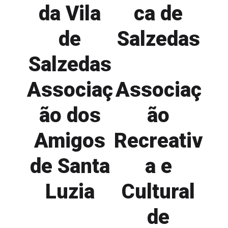
da Vila
ca de
de
Salzedas
Salzedas
Associaç
Associaç
ão dos
ão
Amigos
Recreativ
de Santa
a e
Luzia
Cultural
de