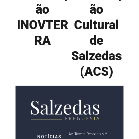
ão
ão
INOVTER
Cultural
RA
de
Salzedas
(ACS)
Av. Taveira Rebocho N.º
NOTÍCIAS